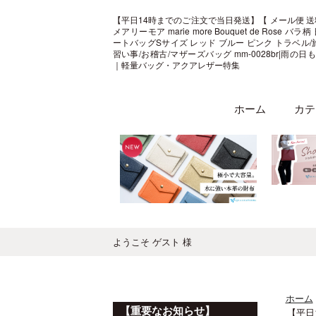
【平日14時までのご注文で当日発送】【 メール便 送
メアリーモア marie more Bouquet de Rose バラ
ートバッグSサイズ レッド ブルー ピンク トラベル/旅
習い事/お稽古/マザーズバッグ mm-0028br|雨の
｜軽量バッグ・アクアレザー特集
ホーム
カテ
ようこそ ゲスト 様
ホーム
【重要なお知らせ】
【平日1