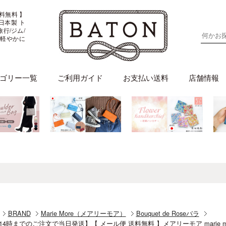
料無料 】
柄 日本製 ト
行/ジム/
日も軽やかに
ゴリー一覧
ご利用ガイド
お支払い送料
店舗情報
BRAND
Marie More（メアリーモア）
Bouquet de Roseバラ
4時までのご注文で当日発送】【 メール便 送料無料 】メアリーモア marie more 