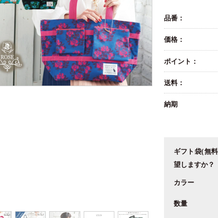
品番：
価格：
ポイント：
送料：
納期
ギフト袋(無料
望しますか？
カラー
数量