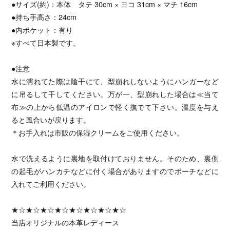
●サイズ(約)：本体 タテ 30cm × ヨコ 31cm × マチ 16cm
●持ち手高さ：24cm
●内ポケット：有り
※すべて日本製です。
●注意
水に濡れてた際は陰干にて、型崩れしないようにハンガーなど
に吊るして干してください。万が一、型崩れした場合は≪当て
布≫の上から低温のアイロンで軽く撫でて下さい。温度を与え
ると風合いが戻ります。
＊お手入れは市販の保湿クリームをご使用ください。
水で洗えるように裏地を取付けておりません。そのため、裏側
の起毛がハンカチなどに付く場合がありますのでポーチなどに
入れてご利用ください。
★☆★☆★☆★☆★☆★☆★☆★☆
当店オリジナルの本革レディース